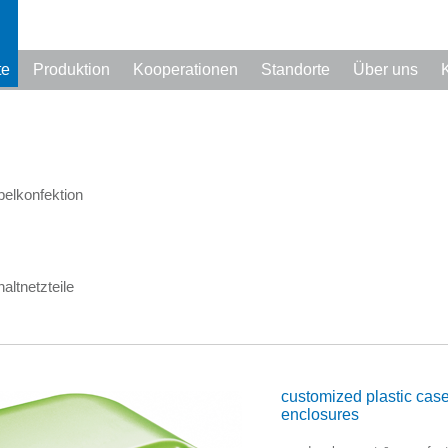
te
Produktion
Kooperationen
Standorte
Über uns
elkonfektion
altnetzteile
customized
plastic case
enclosures