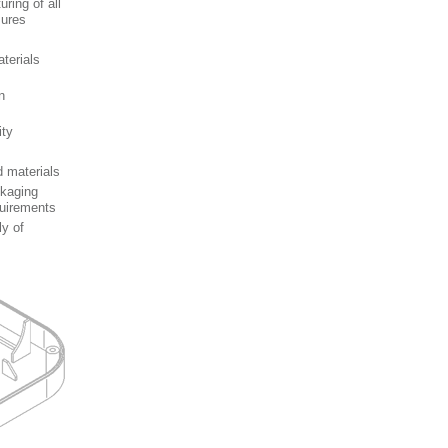
ing of all
sures
terials
n
ity
 materials
ckaging
uirements
y of