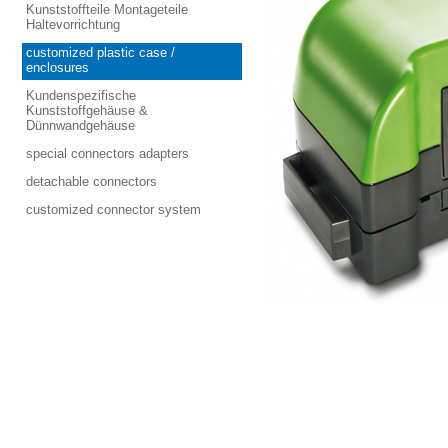
Kunststoffteile Montageteile
Haltevorrichtung
customized plastic case /
enclosures
Kundenspezifische
Kunststoffgehäuse &
Dünnwandgehäuse
special connectors adapters
detachable connectors
customized connector system